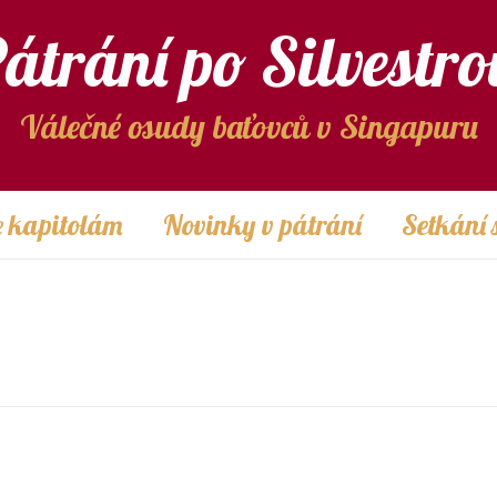
átrání po Silvestro
Válečné osudy baťovců v Singapuru
 kapitolám
Novinky v pátrání
Setkání 