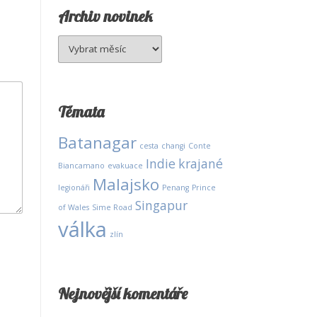
Archiv novinek
Archiv
novinek
Témata
Batanagar
cesta
changi
Conte
Indie
krajané
Biancamano
evakuace
Malajsko
legionáři
Penang
Prince
Singapur
of Wales
Sime Road
válka
zlín
Nejnovější komentáře