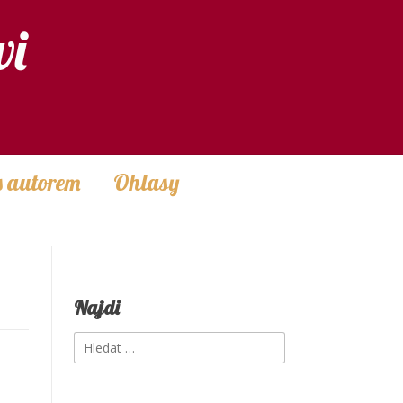
vi
s autorem
Ohlasy
Najdi
Vyhledávání