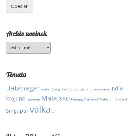
Odeslat
Archiv novinek
Archiv
novinek
Témata
Batanagar
Indie
cesta
changi
Conte Biancamano
evakuace
Malajsko
krajané
legionáři
Penang
Prince of Wales
Sime Road
válka
Singapur
zlín