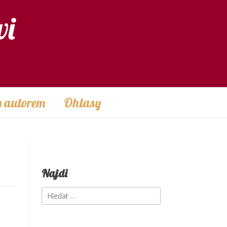
vi
s autorem
Ohlasy
Najdi
Vyhledávání