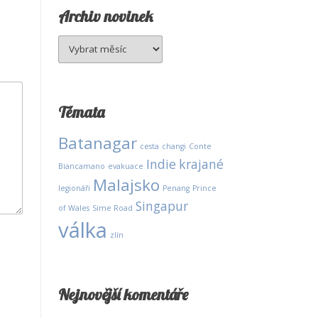
Archiv novinek
Archiv
novinek
Témata
Batanagar
cesta
changi
Conte
Indie
krajané
Biancamano
evakuace
Malajsko
legionáři
Penang
Prince
Singapur
of Wales
Sime Road
válka
zlín
Nejnovější komentáře