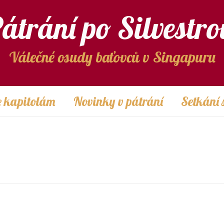
átrání po Silvestro
Válečné osudy baťovců v Singapuru
 kapitolám
Novinky v pátrání
Setkání 