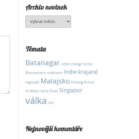
Archiv novinek
Archiv
novinek
Témata
Batanagar
cesta
changi
Conte
Indie
krajané
Biancamano
evakuace
Malajsko
legionáři
Penang
Prince
Singapur
of Wales
Sime Road
válka
zlín
Nejnovější komentáře