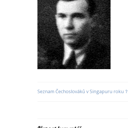
Seznam Čechoslováků v Singapuru roku 1
Navigace
pro
příspěvek