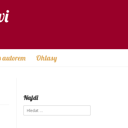
vi
s autorem
Ohlasy
Najdi
Vyhledávání