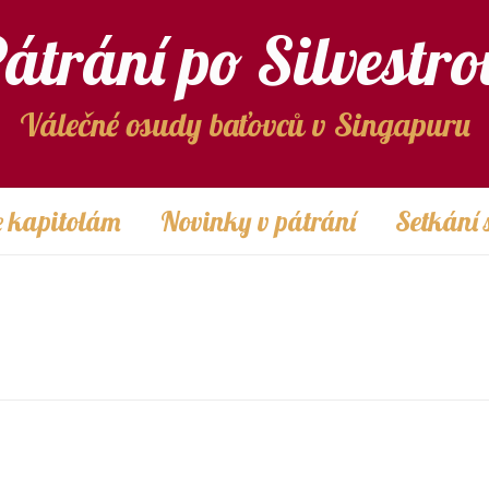
átrání po Silvestro
Válečné osudy baťovců v Singapuru
 kapitolám
Novinky v pátrání
Setkání 