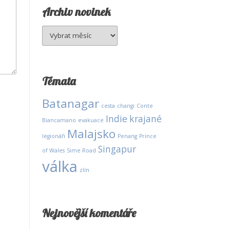
Archiv novinek
Archiv
novinek
Témata
Batanagar
cesta
changi
Conte
Indie
krajané
Biancamano
evakuace
Malajsko
legionáři
Penang
Prince
Singapur
of Wales
Sime Road
válka
zlín
Nejnovější komentáře