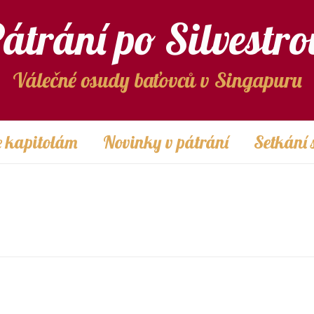
átrání po Silvestro
Válečné osudy baťovců v Singapuru
 kapitolám
Novinky v pátrání
Setkání 