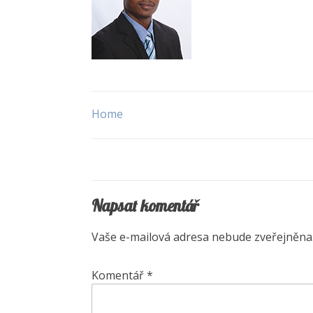
Home
Navigace
pro
příspěvek
Napsat komentář
Vaše e-mailová adresa nebude zveřejněna
Komentář
*