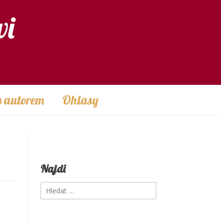
vi
s autorem
Ohlasy
Najdi
Vyhledávání