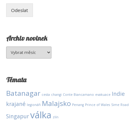
Odeslat
Archiv novinek
Archiv
novinek
Témata
Batanagar
Indie
cesta
changi
Conte Biancamano
evakuace
Malajsko
krajané
legionáři
Penang
Prince of Wales
Sime Road
válka
Singapur
zlín