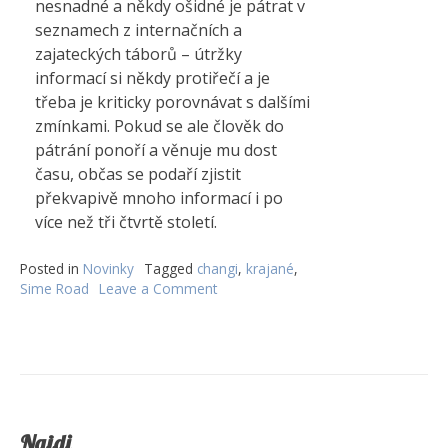
nesnadné a někdy ošidné je pátrat v
seznamech z internačních a
zajateckých táborů – útržky
informací si někdy protiřečí a je
třeba je kriticky porovnávat s dalšími
zmínkami. Pokud se ale člověk do
pátrání ponoří a věnuje mu dost
času, občas se podaří zjistit
překvapivě mnoho informací i po
více než tři čtvrtě století.
Posted in
Novinky
Tagged
changi
,
krajané
,
Sime Road
Leave a Comment
on
Záhada
Apelbaumovy
rodiny
Najdi