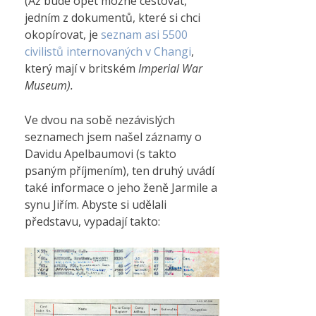
(Až bude opět možné cestovat,
jedním z dokumentů, které si chci
okopírovat, je
seznam asi 5500
civilistů internovaných v Changi
,
který mají v britském
Imperial War
Museum).
Ve dvou na sobě nezávislých
seznamech jsem našel záznamy o
Davidu Apelbaumovi (s takto
psaným příjmením), ten druhý uvádí
také informace o jeho ženě Jarmile a
synu Jiřím. Abyste si udělali
představu, vypadají takto: