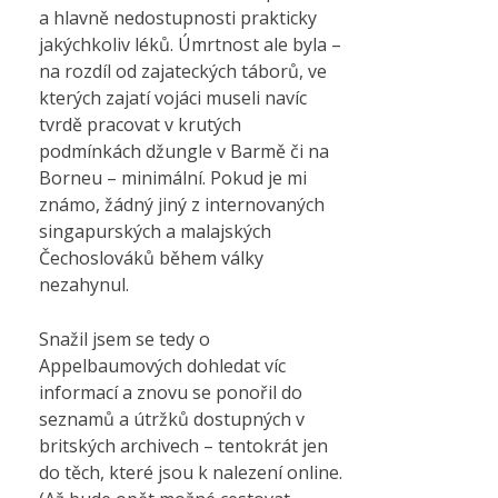
a hlavně nedostupnosti prakticky
jakýchkoliv léků. Úmrtnost ale byla –
na rozdíl od zajateckých táborů, ve
kterých zajatí vojáci museli navíc
tvrdě pracovat v krutých
podmínkách džungle v Barmě či na
Borneu – minimální. Pokud je mi
známo, žádný jiný z internovaných
singapurských a malajských
Čechoslováků během války
nezahynul.
Snažil jsem se tedy o
Appelbaumových dohledat víc
informací a znovu se ponořil do
seznamů a útržků dostupných v
britských archivech – tentokrát jen
do těch, které jsou k nalezení online.