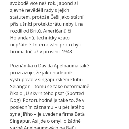
svobodě více než rok. Japonci si
zjevně nevěděli rady s jejich
statutem, protože Češi jako státní
příslušníci protektorátu nebyli, na
rozdíl od Britů, Američanů či
Holanďanů, technicky vzato
nepřátelé. Internováni proto byli
hromadně až v prosinci 1943.
Poznámka u Davida Apelbauma také
prozrazuje, že jako hudebník
vystupoval v singapurském klubu
Selangor – tomu se také neformálně
říkalo „U skvrnitého psa“ (Spotted
Dog). Pozoruhodné je také to, že v
posledním záznamu – u pětiletého
syna Jiřího – je uvedena firma Baťa
Singapur. Asi jde o omyl, o žádné
vazbě Apelbaumových na Baťu