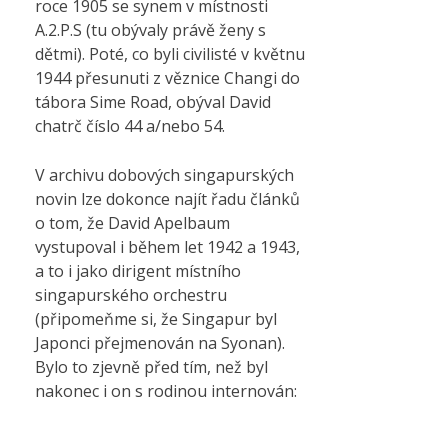
roce 1905 se synem v místnosti
A.2.P.S (tu obývaly právě ženy s
dětmi). Poté, co byli civilisté v květnu
1944 přesunuti z věznice Changi do
tábora Sime Road, obýval David
chatrč číslo 44 a/nebo 54.
V archivu dobových singapurských
novin lze dokonce najít řadu článků
o tom, že David Apelbaum
vystupoval i během let 1942 a 1943,
a to i jako dirigent místního
singapurského orchestru
(připomeňme si, že Singapur byl
Japonci přejmenován na Syonan).
Bylo to zjevně před tím, než byl
nakonec i on s rodinou internován: