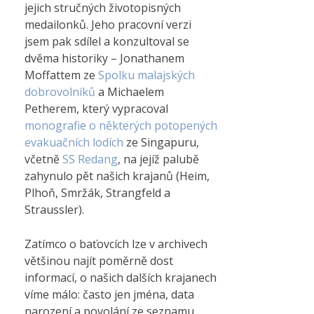
jejich stručných životopisných
medailonků. Jeho pracovní verzi
jsem pak sdílel a konzultoval se
dvěma historiky – Jonathanem
Moffattem ze
Spolku malajských
dobrovolníků
a Michaelem
Petherem, který vypracoval
monografie o některých potopených
evakuačních lodích
ze Singapuru,
včetně
SS Redang
, na jejíž palubě
zahynulo pět našich krajanů (Heim,
Plhoň, Smržák, Strangfeld a
Straussler).
Zatímco o baťovcích lze v archivech
většinou najít poměrně dost
informací, o našich dalších krajanech
víme málo: často jen jména, data
narození a povolání ze seznamu