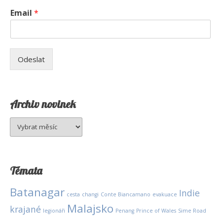
Email
*
Odeslat
Archiv novinek
Archiv
novinek
Témata
Batanagar
Indie
cesta
changi
Conte Biancamano
evakuace
Malajsko
krajané
legionáři
Penang
Prince of Wales
Sime Road