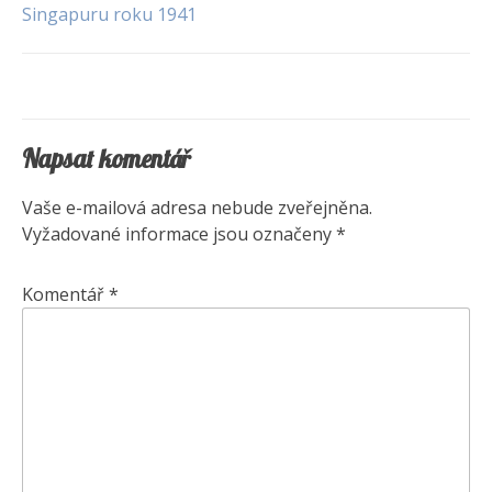
Navigace
Singapuru roku 1941
pro
příspěvek
Napsat komentář
Vaše e-mailová adresa nebude zveřejněna.
Vyžadované informace jsou označeny
*
Komentář
*