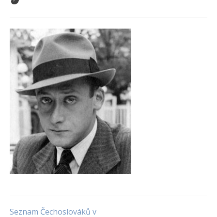
Seznam Čechoslováků v