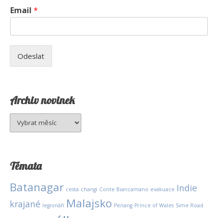
Email
*
Odeslat
Archiv novinek
Archiv
novinek
Témata
Batanagar
Indie
cesta
changi
Conte Biancamano
evakuace
Malajsko
krajané
legionáři
Penang
Prince of Wales
Sime Road