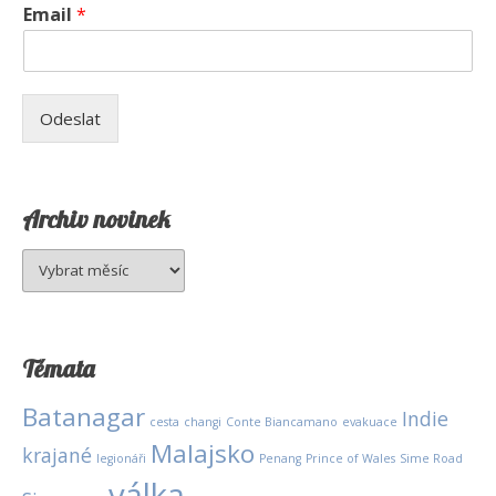
Email
*
Odeslat
Archiv novinek
Archiv
novinek
Témata
Batanagar
Indie
cesta
changi
Conte Biancamano
evakuace
Malajsko
krajané
legionáři
Penang
Prince of Wales
Sime Road
válka