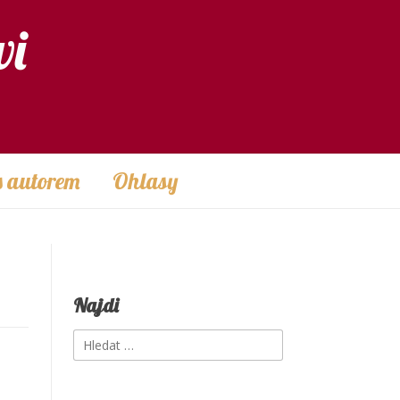
vi
s autorem
Ohlasy
Najdi
Vyhledávání