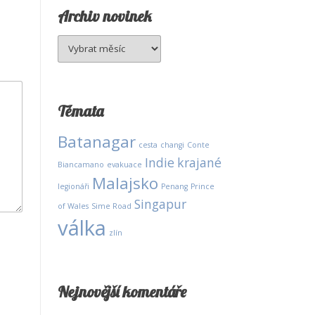
Archiv novinek
Archiv
novinek
Témata
Batanagar
cesta
changi
Conte
Indie
krajané
Biancamano
evakuace
Malajsko
legionáři
Penang
Prince
Singapur
of Wales
Sime Road
válka
zlín
Nejnovější komentáře