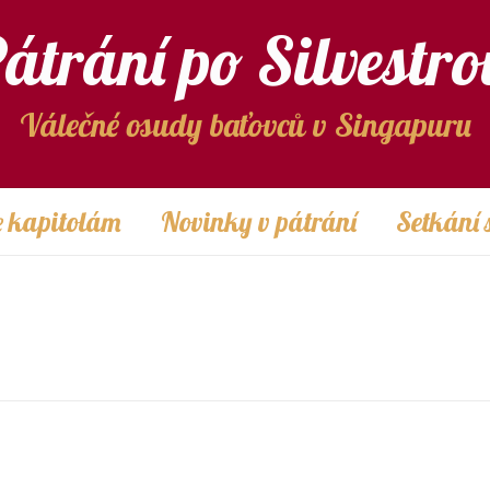
átrání po Silvestro
Válečné osudy baťovců v Singapuru
 kapitolám
Novinky v pátrání
Setkání 