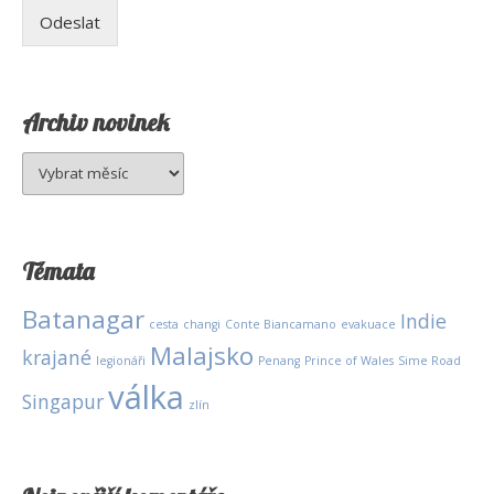
Odeslat
Archiv novinek
Archiv
novinek
Témata
Batanagar
Indie
cesta
changi
Conte Biancamano
evakuace
Malajsko
krajané
legionáři
Penang
Prince of Wales
Sime Road
válka
Singapur
zlín