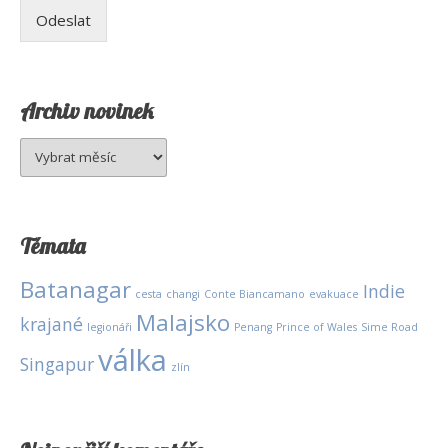
Odeslat
Archiv novinek
Archiv
novinek
Témata
Batanagar
Indie
cesta
changi
Conte Biancamano
evakuace
Malajsko
krajané
legionáři
Penang
Prince of Wales
Sime Road
válka
Singapur
zlín