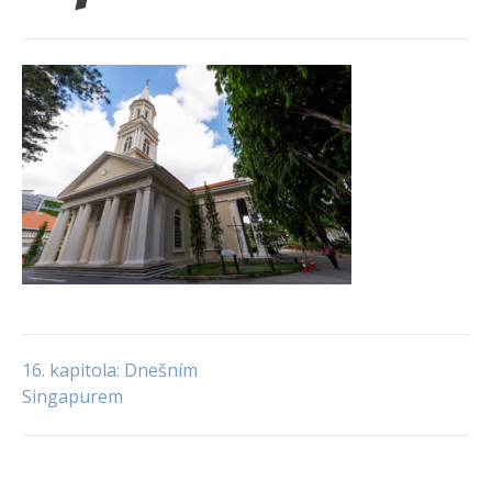
16. kapitola: Dnešním
Navigace
Singapurem
pro