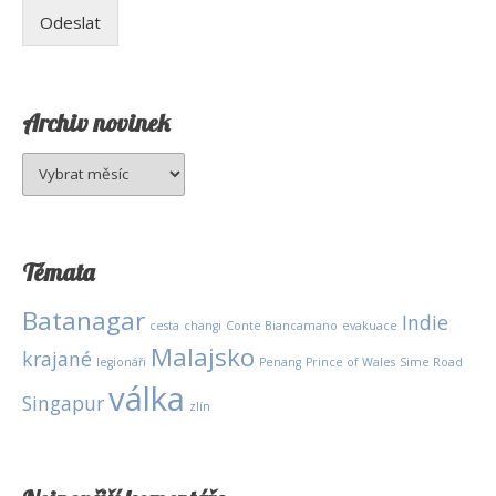
Odeslat
Archiv novinek
Archiv
novinek
Témata
Batanagar
Indie
cesta
changi
Conte Biancamano
evakuace
Malajsko
krajané
legionáři
Penang
Prince of Wales
Sime Road
válka
Singapur
zlín