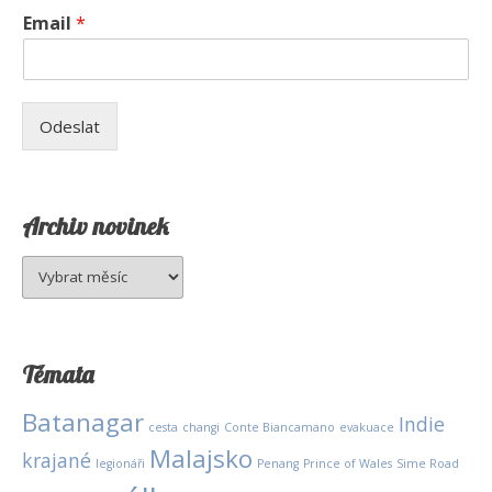
Email
*
Odeslat
Archiv novinek
Archiv
novinek
Témata
Batanagar
Indie
cesta
changi
Conte Biancamano
evakuace
Malajsko
krajané
legionáři
Penang
Prince of Wales
Sime Road