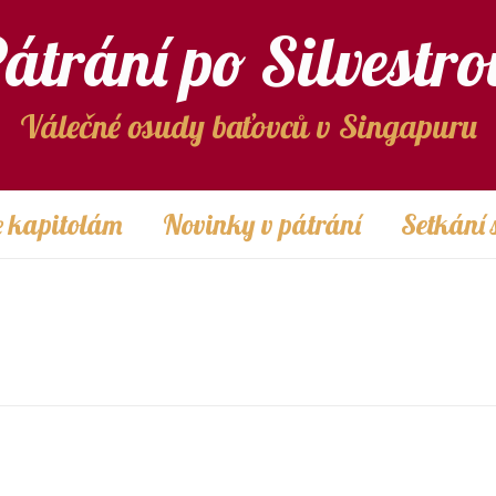
átrání po Silvestro
Válečné osudy baťovců v Singapuru
 kapitolám
Novinky v pátrání
Setkání 