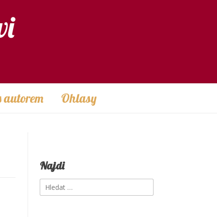
vi
s autorem
Ohlasy
Najdi
Vyhledávání