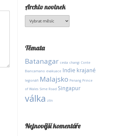
Archiv novinek
Archiv
novinek
Témata
Batanagar
cesta
changi
Conte
Indie
krajané
Biancamano
evakuace
Malajsko
legionáři
Penang
Prince
Singapur
of Wales
Sime Road
válka
zlín
Nejnovější komentáře